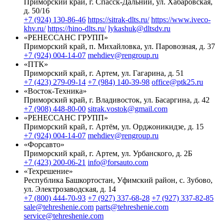
Приморский край, г. Спасск-Дальний, ул. Хабаровская,
д. 50/16
+7 (924) 130-86-46
https://sitrak-dlts.ru/
https://www.iveco-
khv.ru/
https://hino-dlts.ru/
lykashuk@dltsdv.ru
«РЕНЕССАНС ГРУПП»
Приморский край, п. Михайловка, ул. Паровозная, д. 37
+7 (924) 004-14-07
mehdiev@rengroup.ru
«ПТК»
Приморский край, г. Артем, ул. Гагарина, д. 51
+7 (423) 279-09-14
+7 (984) 140-39-98
office@ptk25.ru
«Восток-Техника»
Приморский край, г. Владивосток, ул. Басаргина, д. 42
+7 (908) 448-80-00
sitrak.vostok@gmail.com
«РЕНЕССАНС ГРУПП»
Приморский край, г. Артём, ул. Орджоникидзе, д. 15
+7 (924) 004-14-07
mehdiev@rengroup.ru
«Форсавто»
Приморский край, г. Артем, ул. Урбанского, д. 2Б
+7 (423) 200-06-21
info@forsauto.com
«Техрешение»
Республика Башкортостан, Уфимский район, с. Зубово,
ул. Электрозаводская, д. 14
+7 (800) 444-70-93
+7 (927) 337-68-28
+7 (927) 337-82-85
sale@tehreshenie.com
parts@tehreshenie.com
service@tehreshenie.com