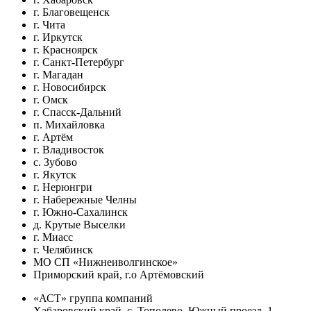
г. Благовещенск
г. Чита
г. Иркутск
г. Красноярск
г. Санкт-Петербург
г. Магадан
г. Новосибирск
г. Омск
г. Спасск-Дальний
п. Михайловка
г. Артём
г. Владивосток
с. Зубово
г. Якутск
г. Нерюнгри
г. Набережные Челны
г. Южно-Сахалинск
д. Крутые Выселки
г. Миасс
г. Челябинск
МО СП «Нижнеиволгинское»
Приморский край, г.о Артёмовский
«АСТ» группа компаний
Хабаровский край, с. Тополево, Южный проезд, 1