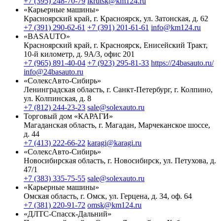
+7 (395) 248-70-79
ikrutsk@km124.ru
«Карьерные машины»
Красноярский край, г. Красноярск, ул. Затонская, д. 62
+7 (391) 290-62-61
+7 (391) 201-61-61
info@km124.ru
«BASAUTO»
Красноярский край, г. Красноярск, Енисейский Тракт,
10-й километр, д. 9А/3, офис 201
+7 (965) 891-40-04
+7 (923) 295-81-33
https://24basauto.ru/
info@24basauto.ru
«СолексАвто-Сибирь»
Ленинградская область, г. Санкт-Петербург, г. Колпино,
ул. Колпинская, д. 8
+7 (812) 244-23-23
sale@solexauto.ru
Торговый дом «КАРАГИ»
Магаданская область, г. Магадан, Марчеканское шоссе,
д. 44
+7 (413) 222-66-22
karagi@karagi.ru
«СолексАвто-Сибирь»
Новосибирская область, г. Новосибирск, ул. Петухова, д.
47/1
+7 (383) 335-75-55
sale@solexauto.ru
«Карьерные машины»
Омская область, г. Омск, ул. Герцена, д. 34, оф. 64
+7 (381) 220-91-72
omsk@km124.ru
«ДЛТС-Спасск-Дальний»