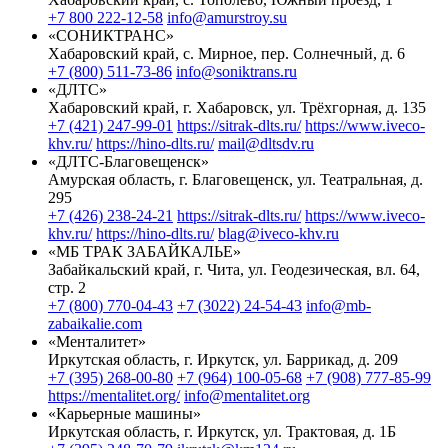
+7 800 222-12-58
info@amurstroy.su
«СОНИКТРАНС»
Хабаровский край, с. Мирное, пер. Солнечный, д. 6
+7 (800) 511-73-86
info@soniktrans.ru
«ДЛТС»
Хабаровский край, г. Хабаровск, ул. Трёхгорная, д. 135
+7 (421) 247-99-01
https://sitrak-dlts.ru/
https://www.iveco-
khv.ru/
https://hino-dlts.ru/
mail@dltsdv.ru
«ДЛТС-Благовещенск»
Амурская область, г. Благовещенск, ул. Театральная, д.
295
+7 (426) 238-24-21
https://sitrak-dlts.ru/
https://www.iveco-
khv.ru/
https://hino-dlts.ru/
blag@iveco-khv.ru
«МБ ТРАК ЗАБАЙКАЛЬЕ»
Забайкальский край, г. Чита, ул. Геодезическая, вл. 64,
стр. 2
+7 (800) 770-04-43
+7 (3022) 24-54-43
info@mb-
zabaikalie.com
«Менталитет»
Иркутская область, г. Иркутск, ул. Баррикад, д. 209
+7 (395) 268-00-80
+7 (964) 100-05-68
+7 (908) 777-85-99
https://mentalitet.org/
info@mentalitet.org
«Карьерные машины»
Иркутская область, г. Иркутск, ул. Трактовая, д. 1Б