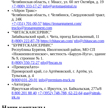
Челябинская область, г. Миасс, ул. 60 лет Октября, д. 19
+7 (800) 333-17-27
info@avtomagistral.ru
«Айрон Тракс»
Челябинская область, г. Челябинск, Свердловский тракт,
д. 24К
+7 (351) 701-00-57
https://ironargument.com/
trucks@ironargument.com
"ЧИТАСКАНСЕРВИС"
Забайкальский край, г. Чита, проезд Батальонный, 11
8 (800) 222-87-78
https://chitascan.com/
nfo@chitascan.com
"БУРЯТСКАНСЕРВИС"
Республика Бурятия, Иволгинский район, МО СП
«Нижнеиволгинское», местность «Баруун-Нуга», здание
№ 9, строение № 1.
8 (800) 550-72-27
nfo@bscan.ru
«ПремиумАвто»
Приморский край, г.о Артёмовский, г. Артём, ул.
Тульская, д. 4
8(800)101-20-91
info@premium-truck.ru
«Автоград»
Иркутская область, г. Иркутск, ул. Байкальская, 277а/8
8 800 201 88 40
+7 (3952) 748-788, 62-22-64
asa@sitrak-
irk.ru
Наши контакты