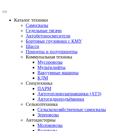
Каталог техники
Самосвалы
Седельные тягачи
Автобетоносмесители
Бортовые грузовики с КМУ
Шасси
Прицепы и полуприцепы
Коммунальная техника
Мусоровозы
Мультилифты
Вакуумные машины
КДМ
Спецтехника
ПАРМ
Автотопливозаправщики (АТЗ)
Автогидроподъёмники
Сельхозтехника
Сельскохозяйственные самосвалы
Зерновозы
Автоцистерны
Молоковозы
Водовозы