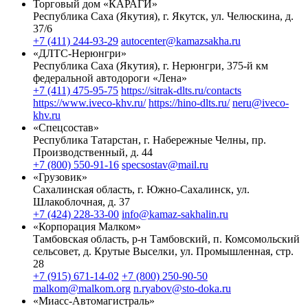
Торговый дом «КАРАГИ»
Республика Саха (Якутия), г. Якутск, ул. Челюскина, д.
37/6
+7 (411) 244-93-29
autocenter@kamazsakha.ru
«ДЛТС-Нерюнгри»
Республика Саха (Якутия), г. Нерюнгри, 375-й км
федеральной автодороги «Лена»
+7 (411) 475-95-75
https://sitrak-dlts.ru/contacts
https://www.iveco-khv.ru/
https://hino-dlts.ru/
neru@iveco-
khv.ru
«Спецсостав»
Республика Татарстан, г. Набережные Челны, пр.
Производственный, д. 44
+7 (800) 550-91-16
specsostav@mail.ru
«Грузовик»
Сахалинская область, г. Южно-Сахалинск, ул.
Шлакоблочная, д. 37
+7 (424) 228-33-00
info@kamaz-sakhalin.ru
«Корпорация Малком»
Тамбовская область, р-н Тамбовский, п. Комсомольский
сельсовет, д. Крутые Выселки, ул. Промышленная, стр.
28
+7 (915) 671-14-02
+7 (800) 250-90-50
malkom@malkom.org
n.ryabov@sto-doka.ru
«Миасс-Автомагистраль»