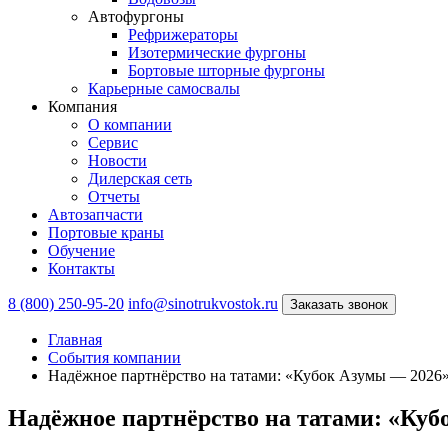
Автофургоны
Рефрижераторы
Изотермические фургоны
Бортовые шторные фургоны
Карьерные самосвалы
Компания
О компании
Сервис
Новости
Дилерская сеть
Отчеты
Автозапчасти
Портовые краны
Обучение
Контакты
8 (800) 250-95-20
info@sinotrukvostok.ru
Заказать звонок
Главная
События компании
Надёжное партнёрство на татами: «Кубок Азумы — 2026
Надёжное партнёрство на татами: «Куб