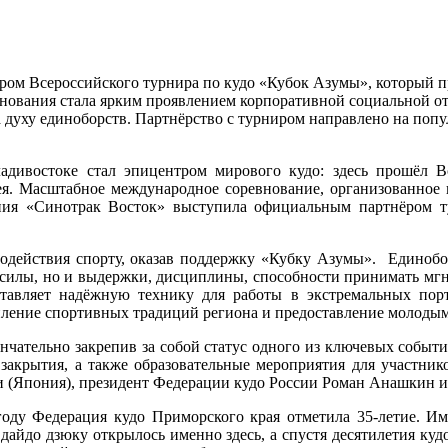
м Всероссийского турнира по кудо «Кубок Азумы», который пр
нования стала ярким проявлением корпоративной социальной от
а духу единоборств. Партнёрство с турниром направлено на поп
дивостоке стал эпицентром мирового кудо: здесь прошёл 
ея. Масштабное международное соревнование, организованное
ания «Синотрак Восток» выступила официальным партнёром т
одействия спорту, оказав поддержку «Кубку Азумы». Единоборс
ой силы, но и выдержки, дисциплины, способности принимать м
тавляет надёжную технику для работы в экстремальных порт
пление спортивных традиций региона и предоставление молодым
ончательно закрепив за собой статус одного из ключевых событ
акрытия, а также образовательные мероприятия для участнико
 (Япония), президент Федерации кудо России Роман Анашкин и
ду Федерация кудо Приморского края отметила 35-летие. Име
е дайдо дзюку открылось именно здесь, а спустя десятилетия к