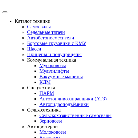
Каталог техники
Самосвалы
Седельные тягачи
Автобетоносмесители
Бортовые грузовики с КМУ
Шасси
Прицепы и полуприцепы
Коммунальная техника
Мусоровозы
Мультилифты
Вакуумные машины
КДМ
Спецтехника
ПАРМ
Автотопливозаправщики (АТЗ)
Автогидроподъёмники
Сельхозтехника
Сельскохозяйственные самосвалы
Зерновозы
Автоцистерны
Молоковозы
Водовозы