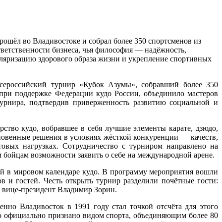
ошёл во Владивостоке и собрал более 350 спортсменов из
ветственности бизнеса, чья философия — надёжность,
уляризацию здорового образа жизни и укрепление спортивных
Всероссийский турнир «Кубок Азумы», собравший более 350
 при поддержке Федерации кудо России, объединило мастеров
урнира, подтвердив приверженность развитию социальной и
тво кудо, вобравшее в себя лучшие элементы карате, дзюдо,
гновенные решения в условиях жёсткой конкуренции — качеств,
овых нагрузках. Сотрудничество с турниром направлено на
 бойцам возможности заявить о себе на международной арене.
ий в мировом календаре кудо. В программу мероприятия вошли
в и гостей. Честь открыть турнир разделили почётные гости:
 вице-президент Владимир Зорин.
нно Владивосток в 1991 году стал точкой отсчёта для этого
удо официально признано видом спорта, объединяющим более 80