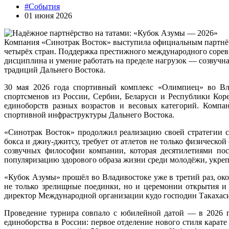
#События
01 июня 2026
Компания «Синотрак Восток» выступила официальным партнёро
четырёх стран. Поддержка престижного международного сорев
дисциплина и умение работать на пределе нагрузок — созвучн
традиций Дальнего Востока.
30 мая 2026 года спортивный комплекс «Олимпиец» во Вла
спортсменов из России, Сербии, Беларуси и Республики Кор
единоборств разных возрастов и весовых категорий. Комп
спортивной инфраструктуры Дальнего Востока.
«Синотрак Восток» продолжил реализацию своей стратегии с
бокса и джиу-джитсу, требует от атлетов не только физическ
созвучных философии компании, которая десятилетиями пос
популяризацию здорового образа жизни среди молодёжи, укре
«Кубок Азумы» прошёл во Владивостоке уже в третий раз, ок
не только зрелищные поединки, но и церемонии открытия и з
директор Международной организации кудо господин Такахаси
Проведение турнира совпало с юбилейной датой — в 2026 го
единоборства в России: первое отделение нового стиля карат