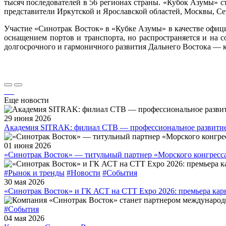
тысяч последователей в 56 регионах страны. «Кубок Азумы» с
представители Иркутской и Ярославской областей, Москвы, Се
Участие «Синотрак Восток» в «Кубке Азумы» в качестве офиц
оснащением портов и транспорта, но распространяется и на 
долгосрочного и гармоничного развития Дальнего Востока — ка
Еще новости
29 июня 2026
Академия SITRAK: филиал СТВ — профессиональное развитие
01 июня 2026
«Синотрак Восток» — титульный партнер «Морского конгресса
#Рынок и тренды
#Новости
#События
30 мая 2026
«Синотрак Восток» и ГК АСТ на СТТ Expo 2026: премьера к
#События
04 мая 2026