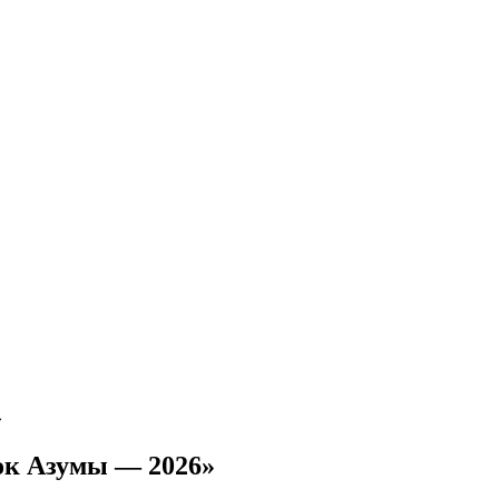
»
ок Азумы — 2026»