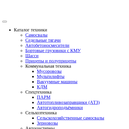
Каталог техники
Самосвалы
Седельные тягачи
Автобетоносмесители
Бортовые грузовики с КМУ
Шасси
Прицепы и полуприцепы
Коммунальная техника
Мусоровозы
Мультилифты
Вакуумные машины
КДМ
Спецтехника
ПАРМ
Автотопливозаправщики (АТЗ)
Автогидроподъёмники
Сельхозтехника
Сельскохозяйственные самосвалы
Зерновозы
Автоцистерны