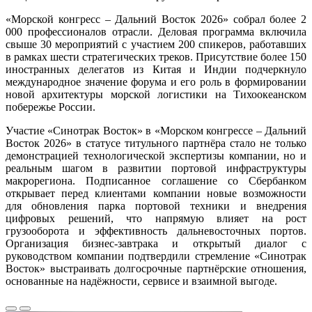
«Морской конгресс – Дальний Восток 2026» собрал более 2
000 профессионалов отрасли. Деловая программа включила
свыше 30 мероприятий с участием 200 спикеров, работавших
в рамках шести стратегических треков. Присутствие более 150
иностранных делегатов из Китая и Индии подчеркнуло
международное значение форума и его роль в формировании
новой архитектуры морской логистики на Тихоокеанском
побережье России.
Участие «Синотрак Восток» в «Морском конгрессе – Дальний
Восток 2026» в статусе титульного партнёра стало не только
демонстрацией технологической экспертизы компании, но и
реальным шагом в развитии портовой инфраструктуры
макрорегиона. Подписанное соглашение со Сбербанком
открывает перед клиентами компании новые возможности
для обновления парка портовой техники и внедрения
цифровых решений, что напрямую влияет на рост
грузооборота и эффективность дальневосточных портов.
Организация бизнес-завтрака и открытый диалог с
руководством компании подтвердили стремление «Синотрак
Восток» выстраивать долгосрочные партнёрские отношения,
основанные на надёжности, сервисе и взаимной выгоде.