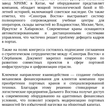
завод NPHMC в Китае, чьё оборудование представляет
компания, обладает мощной технологической базой и 60-
летней историей, включающей советское наследие. Он также
отметил, что «Синотрак Восток» выстраивает систему
полноценного сопровождения: учебные центры для
операторов, склады запчастей во Владивостоке, Москве, Чите,
Иркутске и Хабаровске. Современные краны оснащаются
автоматизированными и дистанционными системами
управления, что частично решает проблему дефицита кадров
в портах.
Также на полях конгресса состоялось подписание соглашения
о стратегическом сотрудничестве между «Синотрак Восток» и
Сбербанком. Документ закрепил намерения сторон по
развитию совместных проектов в сфере портовой
инфраструктуры и цифровизации отрасли.
Ключевое направление взаимодействия — создание гибких
механизмов финансирования для клиентов компании при
приобретении портовых кранов и специализированной
техники. Благодаря этому решению стивидорные и
логистические предприятия Дальнего Востока получат доступ
к современному оборудованию на адаптивных финансовых
условиях, что позволит ускорить модернизацию портовых
мощностей без избыточной нагрузки на оборотный капитал.