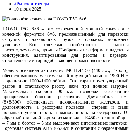
#Рынок и тренды
10 июня 2025
HOWO T5G 6×6 – это современный мощный самосвал с
колесной формулой 6×6, предназначенный для перевозки
сыпучих и навалочных грузов в сложных дорожных
условиях. Его ключевые особенности – высокая
грузоподъемность, прочная U-образная платформа и надежная
конструкция, адаптированная для работы в карьерах,
строительстве и горнодобывающей промышленности.
Модель оснащена двигателем MC11.44-50 (440 л.с., Евро-5),
обеспечивающим максимальный крутящий момент 1900 Н·м
в диапазоне 1000–1400 об/мин. Это гарантирует уверенный
разгон и стабильную работу даже при полной загрузке.
Максимальная скорость 90 км/ч позволяет эффективно
преодолевать большие расстояния. Двухслойная рама
(8+8/300) обеспечивает исключительную жесткость и
долговечность, а рессорная подвеска спереди и сзади
повышает устойчивость и выносливость на бездорожье. U-
образный стальной корпус из материала К450 с толщиной дна
– 7 мм и бортов – 5 мм выдерживает интенсивные нагрузки.
Тормозная система ABS (6S/6M) в сочетании с барабанными