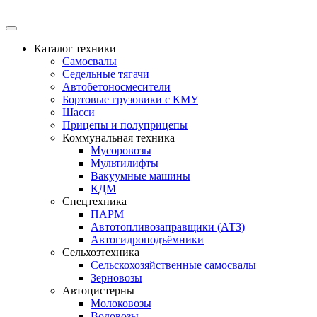
Каталог техники
Самосвалы
Седельные тягачи
Автобетоносмесители
Бортовые грузовики с КМУ
Шасси
Прицепы и полуприцепы
Коммунальная техника
Мусоровозы
Мультилифты
Вакуумные машины
КДМ
Спецтехника
ПАРМ
Автотопливозаправщики (АТЗ)
Автогидроподъёмники
Сельхозтехника
Сельскохозяйственные самосвалы
Зерновозы
Автоцистерны
Молоковозы
Водовозы