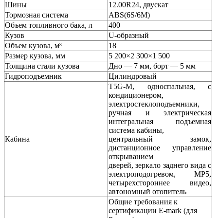
Шины
12.00R24, двускат
Тормозная система
ABS(6S/6M)
Объем топливного бака, л
400
Кузов
U-образный
Объем кузова, м³
18
Размер кузова, мм
5 200×2 300×1 500
Толщина стали кузова
Дно — 7 мм, борт — 5 мм
Гидроподъемник
Цилиндровый
T5G-M, односпальная, с
кондиционером,
электростеклоподъемники,
ручная и электрическая
интегральная подъемная
система кабины,
Кабина
центральный замок,
дистанционное управление
открыванием
дверей, зеркало заднего вида с
электроподогревом, MP5,
четырехстороннее видео,
автономный отопитель
Общие требования к
сертификации E-mark (для