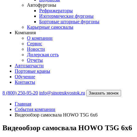
Автофургоны
Рефрижераторы
Изотермические фургоны
Бортовые шторные фургоны
Карьерные самосвалы
Компания
О компании
Сервис
Новости
Дилерская сеть
Отчеты
Автозапчасти
Портовые краны
Обучение
Контакты
8 (800) 250-95-20
info@sinotrukvostok.ru
Заказать звонок
Главная
События компании
Видеообзор самосвала HOWO T5G 6х6
Видеообзор самосвала HOWO T5G 6х6