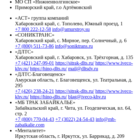
МО СП «Нижнеиволгинское»
Приморский край, г.о Артёмовский
«АСТ» группа компаний
Хабаровский край, с. Тополево, Южный проезд, 1
+7 800 222-12-58
info@amurstroy.su
«СОНИКТРАНС»
Хабаровский край, с. Мирное, пер. Солнечный, д. 6
+7 (800) 511-73-86
info@soniktrans.ru
«ДЛТС»
Хабаровский край, г. Хабаровск, ул. Трёхгорная, д. 135
+7 (421) 247-99-01
https://sitrak-dlts.ru/
https://www.iveco-
khv.ru/
https://hino-dlts.ru/
mail@dltsdv.ru
«ДЛТС-Благовещенск»
Амурская область, г. Благовещенск, ул. Театральная, д.
295
+7 (426) 238-24-21
https://sitrak-dlts.ru/
https://www.iveco-
khv.ru/
https://hino-dlts.ru/
blag@iveco-khv.ru
«МБ ТРАК ЗАБАЙКАЛЬЕ»
Забайкальский край, г. Чита, ул. Геодезическая, вл. 64,
стр. 2
+7 (800) 770-04-43
+7 (3022) 24-54-43
info@mb-
zabaikalie.com
«Менталитет»
Иркутская область, г. Иркутск, ул. Баррикад, д. 209