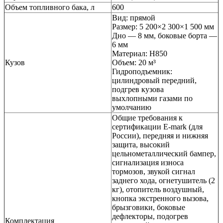
Объем топливного бака, л
600
Вид: прямой
Размер: 5 200×2 300×1 500 мм
Дно — 8 мм, боковые борта —
6 мм
Материал: H850
Кузов
Объем: 20 м³
Гидроподъемник:
цилиндровый передний,
подгрев кузова
выхлопными газами по
умолчанию
Общие требования к
сертификации E-mark (для
России), передняя и нижняя
защита, высокий
цельнометаллический бампер,
сигнализация износа
тормозов, звукой сигнал
заднего хода, огнетушитель (2
кг), отопитель воздушный,
кнопка экстренного вызова,
брызговики, боковые
дефлекторы, подогрев
Комплектация