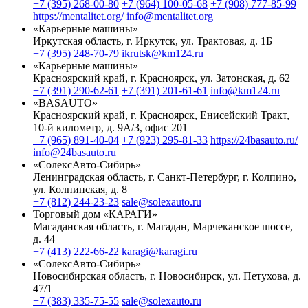
+7 (395) 268-00-80
+7 (964) 100-05-68
+7 (908) 777-85-99
https://mentalitet.org/
info@mentalitet.org
«Карьерные машины»
Иркутская область, г. Иркутск, ул. Трактовая, д. 1Б
+7 (395) 248-70-79
ikrutsk@km124.ru
«Карьерные машины»
Красноярский край, г. Красноярск, ул. Затонская, д. 62
+7 (391) 290-62-61
+7 (391) 201-61-61
info@km124.ru
«BASAUTO»
Красноярский край, г. Красноярск, Енисейский Тракт,
10-й километр, д. 9А/3, офис 201
+7 (965) 891-40-04
+7 (923) 295-81-33
https://24basauto.ru/
info@24basauto.ru
«СолексАвто-Сибирь»
Ленинградская область, г. Санкт-Петербург, г. Колпино,
ул. Колпинская, д. 8
+7 (812) 244-23-23
sale@solexauto.ru
Торговый дом «КАРАГИ»
Магаданская область, г. Магадан, Марчеканское шоссе,
д. 44
+7 (413) 222-66-22
karagi@karagi.ru
«СолексАвто-Сибирь»
Новосибирская область, г. Новосибирск, ул. Петухова, д.
47/1
+7 (383) 335-75-55
sale@solexauto.ru