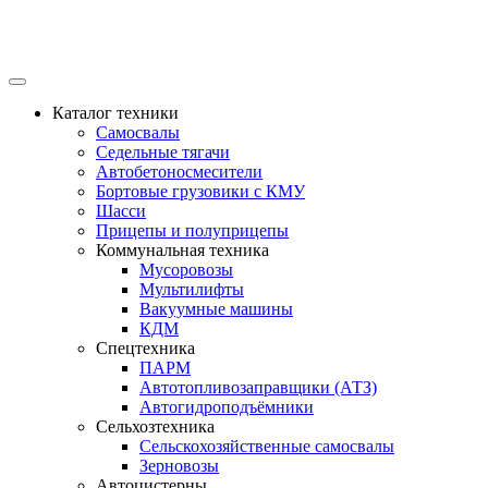
Каталог техники
Самосвалы
Седельные тягачи
Автобетоносмесители
Бортовые грузовики с КМУ
Шасси
Прицепы и полуприцепы
Коммунальная техника
Мусоровозы
Мультилифты
Вакуумные машины
КДМ
Спецтехника
ПАРМ
Автотопливозаправщики (АТЗ)
Автогидроподъёмники
Сельхозтехника
Сельскохозяйственные самосвалы
Зерновозы
Автоцистерны