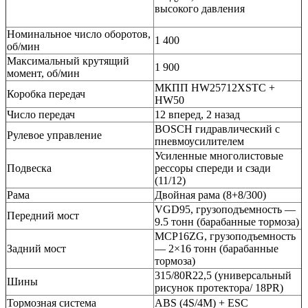
высокого давления
Номинальное число оборотов,
1 400
об/мин
Максимальный крутящий
1 900
момент, об/мин
МКПП HW25712XSTC +
Коробка передач
HW50
Число передач
12 вперед, 2 назад
BOSCH гидравлический с
Рулевое управление
пневмоусилителем
Усиленные многолистовые
Подвеска
рессоры спереди и сзади
(11/12)
Рама
Двойная рама (8+8/300)
VGD95, грузоподъемность —
Передний мост
9.5 тонн (барабанные тормоза)
MCP16ZG, грузоподъемность
Задний мост
— 2×16 тонн (барабанные
тормоза)
315/80R22,5 (универсальный
Шины
рисунок протектора/ 18PR)
Тормозная система
ABS (4S/4M) + ESC