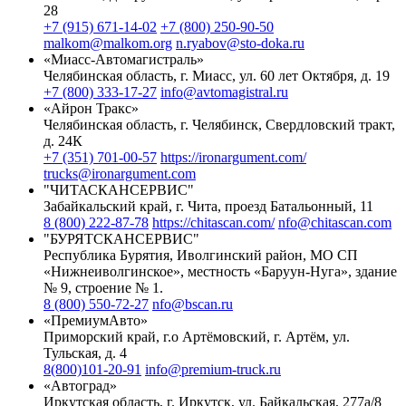
28
+7 (915) 671-14-02
+7 (800) 250-90-50
malkom@malkom.org
n.ryabov@sto-doka.ru
«Миасс-Автомагистраль»
Челябинская область, г. Миасс, ул. 60 лет Октября, д. 19
+7 (800) 333-17-27
info@avtomagistral.ru
«Айрон Тракс»
Челябинская область, г. Челябинск, Свердловский тракт,
д. 24К
+7 (351) 701-00-57
https://ironargument.com/
trucks@ironargument.com
"ЧИТАСКАНСЕРВИС"
Забайкальский край, г. Чита, проезд Батальонный, 11
8 (800) 222-87-78
https://chitascan.com/
nfo@chitascan.com
"БУРЯТСКАНСЕРВИС"
Республика Бурятия, Иволгинский район, МО СП
«Нижнеиволгинское», местность «Баруун-Нуга», здание
№ 9, строение № 1.
8 (800) 550-72-27
nfo@bscan.ru
«ПремиумАвто»
Приморский край, г.о Артёмовский, г. Артём, ул.
Тульская, д. 4
8(800)101-20-91
info@premium-truck.ru
«Автоград»
Иркутская область, г. Иркутск, ул. Байкальская, 277а/8