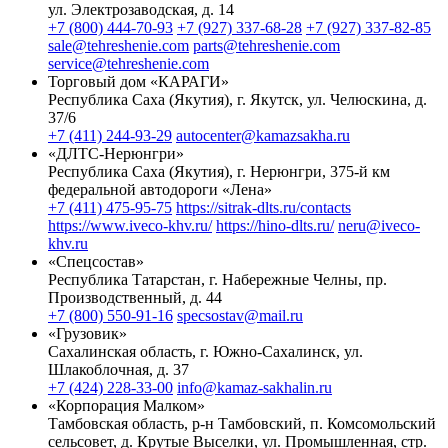
ул. Электрозаводская, д. 14
+7 (800) 444-70-93
+7 (927) 337-68-28
+7 (927) 337-82-85
sale@tehreshenie.com
parts@tehreshenie.com
service@tehreshenie.com
Торговый дом «КАРАГИ»
Республика Саха (Якутия), г. Якутск, ул. Челюскина, д.
37/6
+7 (411) 244-93-29
autocenter@kamazsakha.ru
«ДЛТС-Нерюнгри»
Республика Саха (Якутия), г. Нерюнгри, 375-й км
федеральной автодороги «Лена»
+7 (411) 475-95-75
https://sitrak-dlts.ru/contacts
https://www.iveco-khv.ru/
https://hino-dlts.ru/
neru@iveco-
khv.ru
«Спецсостав»
Республика Татарстан, г. Набережные Челны, пр.
Производственный, д. 44
+7 (800) 550-91-16
specsostav@mail.ru
«Грузовик»
Сахалинская область, г. Южно-Сахалинск, ул.
Шлакоблочная, д. 37
+7 (424) 228-33-00
info@kamaz-sakhalin.ru
«Корпорация Малком»
Тамбовская область, р-н Тамбовский, п. Комсомольский
сельсовет, д. Крутые Выселки, ул. Промышленная, стр.