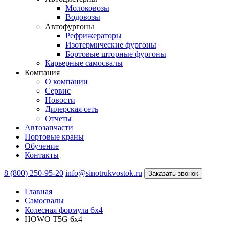
Молоковозы
Водовозы
Автофургоны
Рефрижераторы
Изотермические фургоны
Бортовые шторные фургоны
Карьерные самосвалы
Компания
О компании
Сервис
Новости
Дилерская сеть
Отчеты
Автозапчасти
Портовые краны
Обучение
Контакты
8 (800) 250-95-20
info@sinotrukvostok.ru
Заказать звонок
Главная
Самосвалы
Колесная формула 6x4
HOWO T5G 6x4