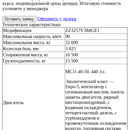
курса, индивидуальной цены дилера). Итоговую стоимость
уточняете у менеджера
Оформить у дилера
Оставить заявку
Технические характеристики
Модификация
ZZ3257V384GE1
Максимальная скорость, км/ч
90
Максимальная масса, кг
32 000
Колесная база, мм
3 825
Снаряженная масса, кг
16 500
Грузоподъемность, кг
15 500
MC11.40-50, 440 л.с.
Экологический класс —
Евро-5, вентилятор с
силиконовым маслом, панель
защиты двигателя, рядный
шестицилиндровый, с
Двигатель
водяным охлаждением,
четырехтактный дизель, с
турбонаддувом и
промежуточным охлаждением
воздуха, топливная система