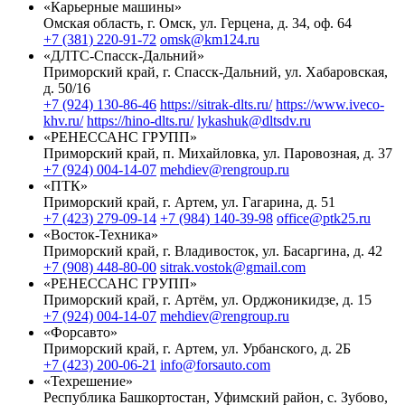
«Карьерные машины»
Омская область, г. Омск, ул. Герцена, д. 34, оф. 64
+7 (381) 220-91-72
omsk@km124.ru
«ДЛТС-Спасск-Дальний»
Приморский край, г. Спасск-Дальний, ул. Хабаровская,
д. 50/16
+7 (924) 130-86-46
https://sitrak-dlts.ru/
https://www.iveco-
khv.ru/
https://hino-dlts.ru/
lykashuk@dltsdv.ru
«РЕНЕССАНС ГРУПП»
Приморский край, п. Михайловка, ул. Паровозная, д. 37
+7 (924) 004-14-07
mehdiev@rengroup.ru
«ПТК»
Приморский край, г. Артем, ул. Гагарина, д. 51
+7 (423) 279-09-14
+7 (984) 140-39-98
office@ptk25.ru
«Восток-Техника»
Приморский край, г. Владивосток, ул. Басаргина, д. 42
+7 (908) 448-80-00
sitrak.vostok@gmail.com
«РЕНЕССАНС ГРУПП»
Приморский край, г. Артём, ул. Орджоникидзе, д. 15
+7 (924) 004-14-07
mehdiev@rengroup.ru
«Форсавто»
Приморский край, г. Артем, ул. Урбанского, д. 2Б
+7 (423) 200-06-21
info@forsauto.com
«Техрешение»
Республика Башкортостан, Уфимский район, с. Зубово,