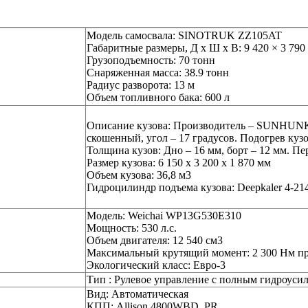
Модель самосвала: SINOTRUK ZZ105AT
Габаритные размеры, Д х Ш х В: 9 420 × 3 790
Грузоподъемность: 70 тонн
Снаряженная масса: 38.9 тонн
Радиус разворота: 13 м
Объем топливного бака: 600 л
Описание кузова: Производитель – SUNHUNK.
скошенный, угол – 17 градусов. Подогрев ку
Толщина кузов: Дно – 16 мм, борт – 12 мм. Пе
Размер кузова: 6 150 х 3 200 х 1 870 мм
Объем кузова: 36,8 м3
Гидроцилиндр подъема кузова: Deepkaler 4-21
Модель: Weiсhai WP13G530E310
Мощность: 530 л.с.
Объем двигателя: 12 540 см3
Максимальный крутящий момент: 2 300 Нм пр
Экологический класс: Евро-3
Тип : Рулевое управление с полным гидроуси
Вид: Автоматическая
КПП: Allison 4800WBD_PR