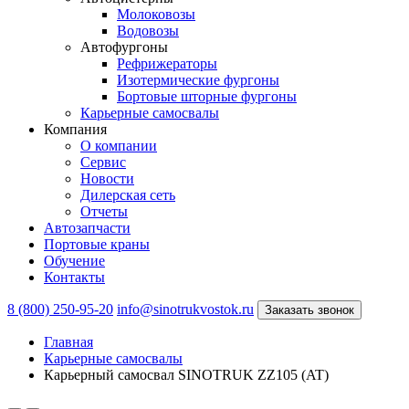
Молоковозы
Водовозы
Автофургоны
Рефрижераторы
Изотермические фургоны
Бортовые шторные фургоны
Карьерные самосвалы
Компания
О компании
Сервис
Новости
Дилерская сеть
Отчеты
Автозапчасти
Портовые краны
Обучение
Контакты
8 (800) 250-95-20
info@sinotrukvostok.ru
Заказать звонок
Главная
Карьерные самосвалы
Карьерный самосвал SINOTRUK ZZ105 (AT)