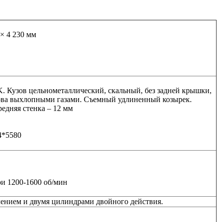
 × 4 230 мм
 Кузов цельнометаллический, скальный, без задней крышки,
зова выхлопными газами. Съемный удлиненный козырек.
редняя стенка – 12 мм
4*5580
и 1200-1600 об/мин
лением и двумя цилиндрами двойного действия.