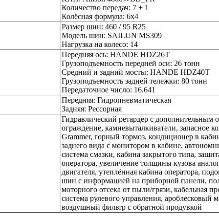
Количество передач: 7 + 1
Колёсная формула: 6х4
Размер шин: 460 / 95 R25
Модель шин: SAILUN MS309
Нагрузка на колесо: 14
Передняя ось: HANDE HDZ26T
Грузоподъемность передней оси: 26 тонн
Средний и задний мосты: HANDE HDZ40T
Грузоподъемность задней тележки: 80 тонн
Передаточное число: 16.641
Передняя: Гидропневматическая
Задняя: Рессорная
Гидравлический ретардер с дополнительным ох
ограждение, камневыталкиватели, запасное ко
Grammer, горный тормоз, кондиционер в кабин
заднего вида с монитором в кабине, автономн
система смазки, кабина закрытого типа, защ
оператора, увеличение толщины кузова анал
двигателя, утеплённая кабина оператора, подо
шин с информацией на приборной панели, по
моторного отсека от пыли/грязи, кабельная п
система рулевого управления, ароблесковый 
воздушный фильтр с обратной продувкой