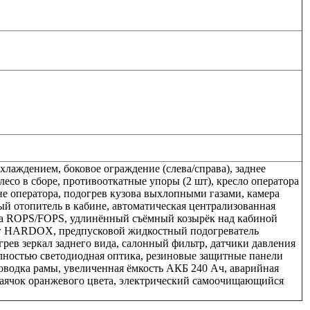
лаждением, боковое ограждение (слева/справа), заднее
лесо в сборе, противооткатные упоры (2 шт), кресло оператора
е оператора, подогрев кузова выхлопными газами, камера
ый отопитель в кабине, автоматическая централизованная
ита ROPS/FOPS, удлинённый съёмный козырёк над кабиной
ог HARDOX, предпусковой жидкостный подогреватель
грев зеркал заднего вида, салонный фильтр, датчики давления
лностью светодиодная оптика, резиновые защитные панели
роводка рамы, увеличенная ёмкость АКБ 240 Ач, аварийная
маячок оранжевого цвета, электрический самоочищающийся