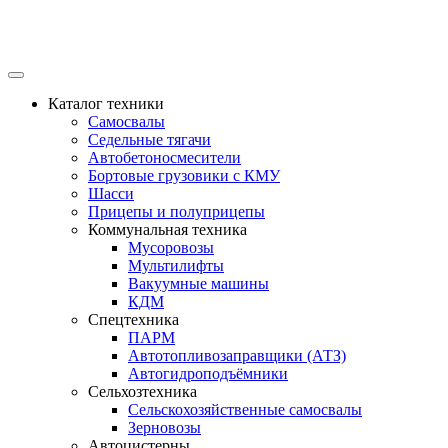
Каталог техники
Самосвалы
Седельные тягачи
Автобетоносмесители
Бортовые грузовики с КМУ
Шасси
Прицепы и полуприцепы
Коммунальная техника
Мусоровозы
Мультилифты
Вакуумные машины
КДМ
Спецтехника
ПАРМ
Автотопливозаправщики (АТЗ)
Автогидроподъёмники
Сельхозтехника
Сельскохозяйственные самосвалы
Зерновозы
Автоцистерны