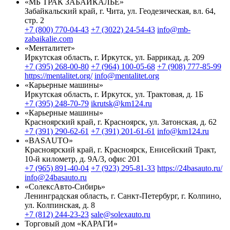
«МБ ТРАК ЗАБАЙКАЛЬЕ»
Забайкальский край, г. Чита, ул. Геодезическая, вл. 64,
стр. 2
+7 (800) 770-04-43
+7 (3022) 24-54-43
info@mb-
zabaikalie.com
«Менталитет»
Иркутская область, г. Иркутск, ул. Баррикад, д. 209
+7 (395) 268-00-80
+7 (964) 100-05-68
+7 (908) 777-85-99
https://mentalitet.org/
info@mentalitet.org
«Карьерные машины»
Иркутская область, г. Иркутск, ул. Трактовая, д. 1Б
+7 (395) 248-70-79
ikrutsk@km124.ru
«Карьерные машины»
Красноярский край, г. Красноярск, ул. Затонская, д. 62
+7 (391) 290-62-61
+7 (391) 201-61-61
info@km124.ru
«BASAUTO»
Красноярский край, г. Красноярск, Енисейский Тракт,
10-й километр, д. 9А/3, офис 201
+7 (965) 891-40-04
+7 (923) 295-81-33
https://24basauto.ru/
info@24basauto.ru
«СолексАвто-Сибирь»
Ленинградская область, г. Санкт-Петербург, г. Колпино,
ул. Колпинская, д. 8
+7 (812) 244-23-23
sale@solexauto.ru
Торговый дом «КАРАГИ»