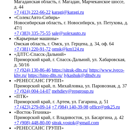
Магаданская область, г. Магадан, Марчеканское шоссе,
д. 44
+7 (413) 222-66-22
karagi@karagi.ru
«СолексАвто-Сибирь»
Новосибирская область, г. Новосибирск, ул. Петухова, д.
47/1
+7 (383) 335-75-55
sale@solexauto.ru
«Карьерные машины»
Омская область, г. Омск, ул. Герцена, д. 34, оф. 64
+7 (381) 220-91-72
omsk@km124.ru
«ДЛТС-Спасск-Дальний»
Приморский край, г. Спасск-Дальний, ул. Хабаровская,
д. 50/16
+7 (924) 130-86-46
https://sitrak-dlts.ru/
https://www.iveco-
khv.ru/
https://hino-dlts.ru/
lykashuk@dltsdv.ru
«РЕНЕССАНС ГРУПП»
Приморский край, п. Михайловка, ул. Паровозная, д. 37
+7 (924) 004-14-07
mehdiev@rengroup.ru
«ПТК»
Приморский край, г. Артем, ул. Гагарина, д. 51
+7 (423) 279-09-14
+7 (984) 140-39-98
office@ptk25.ru
«Восток-Техника»
Приморский край, г. Владивосток, ул. Басаргина, д. 42
+7 (908) 448-80-00
sitrak.vostok@gmail.com
«РЕНЕССАНС ГРУПП»