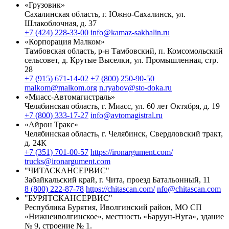
«Грузовик»
Сахалинская область, г. Южно-Сахалинск, ул.
Шлакоблочная, д. 37
+7 (424) 228-33-00
info@kamaz-sakhalin.ru
«Корпорация Малком»
Тамбовская область, р-н Тамбовский, п. Комсомольский
сельсовет, д. Крутые Выселки, ул. Промышленная, стр.
28
+7 (915) 671-14-02
+7 (800) 250-90-50
malkom@malkom.org
n.ryabov@sto-doka.ru
«Миасс-Автомагистраль»
Челябинская область, г. Миасс, ул. 60 лет Октября, д. 19
+7 (800) 333-17-27
info@avtomagistral.ru
«Айрон Тракс»
Челябинская область, г. Челябинск, Свердловский тракт,
д. 24К
+7 (351) 701-00-57
https://ironargument.com/
trucks@ironargument.com
"ЧИТАСКАНСЕРВИС"
Забайкальский край, г. Чита, проезд Батальонный, 11
8 (800) 222-87-78
https://chitascan.com/
nfo@chitascan.com
"БУРЯТСКАНСЕРВИС"
Республика Бурятия, Иволгинский район, МО СП
«Нижнеиволгинское», местность «Баруун-Нуга», здание
№ 9, строение № 1.