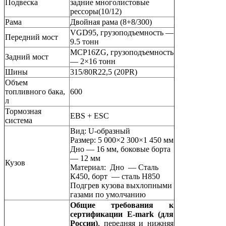
Подвеска
задние многолистовые
рессоры(10/12)
Рама
Двойная рама (8+8/300)
VGD95, грузоподъемность —
Передний мост
9.5 тонн
MCP16ZG, грузоподъемность
Задний мост
— 2×16 тонн
Шины
315/80R22,5 (20PR)
Объем
топливного бака,
600
л
Тормозная
EBS + ESC
система
Вид: U-образный
Размер: 5 000×2 300×1 450 мм
Дно — 16 мм, боковые борта
— 12 мм
Кузов
Материал: Дно — Сталь
К450, борт — сталь H850
Подгрев кузова выхлопными
газами по умолчанию
Общие требования к
сертификации E-mark (для
России)
, передняя и нижняя