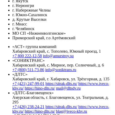
г. Якутск
г. Нерюнгри
г. Набережные Челны
г. Южно-Сахалинск
д. Крутые Выселки
г. Миасс
г. Челябинск
МО СП «Нижнеиволгинское»
Приморский край, г.о Артёмовский
«АСТ» группа компаний
Хабаровский край, с. Тополево, Южный проезд, 1
+7 800 222-12-58
info@amurstroy.su
«СОНИКТРАНС»
Хабаровский край, с. Мирное, пер. Солнечный, д. 6
+7 (800) 511-73-86
info@soniktrans.ru
«ДЛТС»
Хабаровский край, г. Хабаровск, ул. Трёхгорная, д. 135
+7 (421) 247-99-01
https://sitrak-dlts.ru/
https://www.iveco-
khv.ru/
https://hino-dlts.ru/
mail@dltsdv.ru
«ДЛТС-Благовещенск»
Амурская область, г. Благовещенск, ул. Театральная, д.
295
+7 (426) 238-24-21
https://sitrak-dlts.ru/
https://www.iveco-
khv.ru/
https://hino-dlts.ru/
blag@iveco-khv.ru