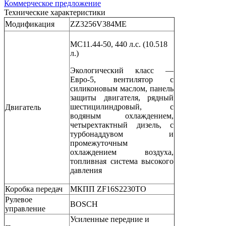
Коммерческое предложение
Технические характеристики
Модификация
ZZ3256V384ME
MC11.44-50, 440 л.с. (10.518
л.)
Экологический класс —
Евро-5, вентилятор с
силиконовым маслом, панель
защиты двигателя, рядный
шестицилиндровый, с
Двигатель
водяным охлаждением,
четырехтактный дизель, с
турбонаддувом и
промежуточным
охлаждением воздуха,
топливная система высокого
давления
Коробка передач
МКПП ZF16S2230TO
Рулевое
BOSCH
управление
Усиленные передние и