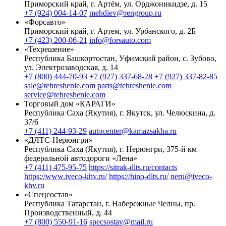
Приморский край, г. Артём, ул. Орджоникидзе, д. 15
+7 (924) 004-14-07
mehdiev@rengroup.ru
«Форсавто»
Приморский край, г. Артем, ул. Урбанского, д. 2Б
+7 (423) 200-06-21
info@forsauto.com
«Техрешение»
Республика Башкортостан, Уфимский район, с. Зубово,
ул. Электрозаводская, д. 14
+7 (800) 444-70-93
+7 (927) 337-68-28
+7 (927) 337-82-85
sale@tehreshenie.com
parts@tehreshenie.com
service@tehreshenie.com
Торговый дом «КАРАГИ»
Республика Саха (Якутия), г. Якутск, ул. Челюскина, д.
37/6
+7 (411) 244-93-29
autocenter@kamazsakha.ru
«ДЛТС-Нерюнгри»
Республика Саха (Якутия), г. Нерюнгри, 375-й км
федеральной автодороги «Лена»
+7 (411) 475-95-75
https://sitrak-dlts.ru/contacts
https://www.iveco-khv.ru/
https://hino-dlts.ru/
neru@iveco-
khv.ru
«Спецсостав»
Республика Татарстан, г. Набережные Челны, пр.
Производственный, д. 44
+7 (800) 550-91-16
specsostav@mail.ru