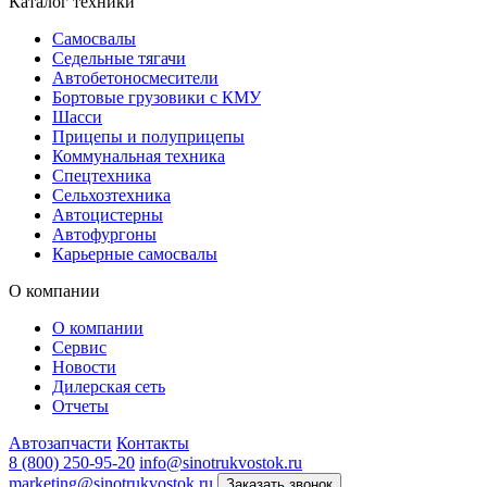
Каталог техники
Самосвалы
Седельные тягачи
Автобетоносмесители
Бортовые грузовики с КМУ
Шасси
Прицепы и полуприцепы
Коммунальная техника
Спецтехника
Сельхозтехника
Автоцистерны
Автофургоны
Карьерные самосвалы
О компании
О компании
Сервис
Новости
Дилерская сеть
Отчеты
Автозапчасти
Контакты
8 (800) 250-95-20
info@sinotrukvostok.ru
marketing@sinotrukvostok.ru
Заказать звонок