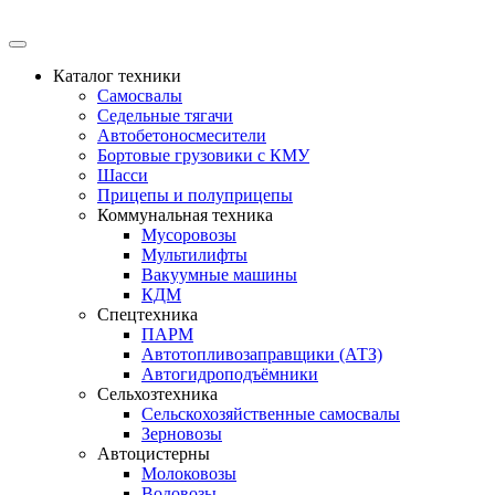
Каталог техники
Самосвалы
Седельные тягачи
Автобетоносмесители
Бортовые грузовики с КМУ
Шасси
Прицепы и полуприцепы
Коммунальная техника
Мусоровозы
Мультилифты
Вакуумные машины
КДМ
Спецтехника
ПАРМ
Автотопливозаправщики (АТЗ)
Автогидроподъёмники
Сельхозтехника
Сельскохозяйственные самосвалы
Зерновозы
Автоцистерны
Молоковозы
Водовозы